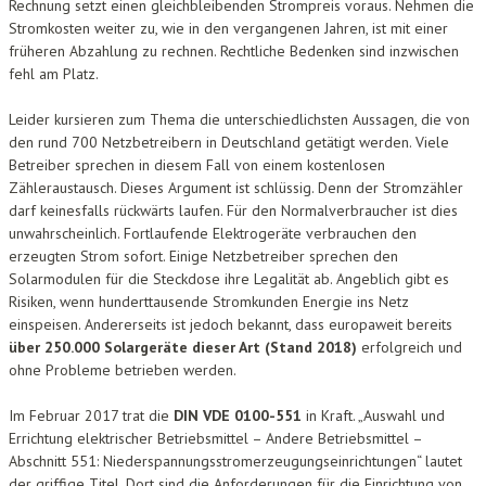
Rechnung setzt einen gleichbleibenden Strompreis voraus. Nehmen die
Stromkosten weiter zu, wie in den vergangenen Jahren, ist mit einer
früheren Abzahlung zu rechnen. Rechtliche Bedenken sind inzwischen
fehl am Platz.
Leider kursieren zum Thema die unterschiedlichsten Aussagen, die von
den rund 700 Netzbetreibern in Deutschland getätigt werden. Viele
Betreiber sprechen in diesem Fall von einem kostenlosen
Zähleraustausch. Dieses Argument ist schlüssig. Denn der Stromzähler
darf keinesfalls rückwärts laufen. Für den Normalverbraucher ist dies
unwahrscheinlich. Fortlaufende Elektrogeräte verbrauchen den
erzeugten Strom sofort. Einige Netzbetreiber sprechen den
Solarmodulen für die Steckdose ihre Legalität ab. Angeblich gibt es
Risiken, wenn hunderttausende Stromkunden Energie ins Netz
einspeisen. Andererseits ist jedoch bekannt, dass europaweit bereits
über 250.000 Solargeräte dieser Art (Stand 2018)
erfolgreich und
ohne Probleme betrieben werden.
Im Februar 2017 trat die
DIN VDE 0100-551
in Kraft. „Auswahl und
Errichtung elektrischer Betriebsmittel – Andere Betriebsmittel –
Abschnitt 551: Niederspannungsstromerzeugungseinrichtungen“ lautet
der griffige Titel. Dort sind die Anforderungen für die Einrichtung von