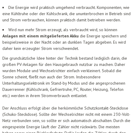
Die Energie wird praktisch umgehend verbraucht. Komponenten, wie
eine Kühltruhe oder der Kühlschrank, die ununterbrochen in Betrieb sind
und Strom verbrauchen, können praktisch damit betrieben werden.
Wird nun mehr Strom erzeugt, als verbraucht wird, so können
Anlagen mit einem mitgelieferten Akku
die Energie speichern und
beispielsweise in der Nacht oder an dunklen Tagen abgeben. Es wird
daher kein erzeugter Strom verschwendet.
Die grundsätzliche Idee hinter der Technik bestand lediglich darin, die
großen PV-Anlagen für den Hausgebrauch nutzbar zu machen. Daher
wurden Module und Wechselrichter einfach verkleinert. Sobald die
Sonne scheint, fließt nun auch der Strom. Insbesondere
Unterhaltungselektronik im Stand-by Modus und die angesprochenen
Dauerrenner (Kühlschrank, Gefriertruhe, PC, Router, Heizung, Telefon
etc.) werden in ihrem Stromverbrauch entlastet.
Der Anschluss erfolgt über die herkömmliche Schutzkontakt-Steckdose
(Schuko-Steckdose). Sollte der Wechselrichter nicht mit einem 230-Volt-
Netz verbunden sein, so sollte er sich automatisch abschalten. Durch die
eingespeiste Energie läuft der Zähler nicht rückwärts. Die meisten
haben sogar einen Rücklaufschutz. Dafür laufen die Zähler, durch den